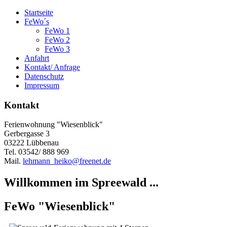
Startseite
FeWo´s
FeWo 1
FeWo 2
FeWo 3
Anfahrt
Kontakt/ Anfrage
Datenschutz
Impressum
Kontakt
Ferienwohnung "Wiesenblick"
Gerbergasse 3
03222 Lübbenau
Tel. 03542/ 888 969
Mail.
lehmann_heiko@freenet.de
Willkommen im Spreewald ...
FeWo "Wiesenblick"